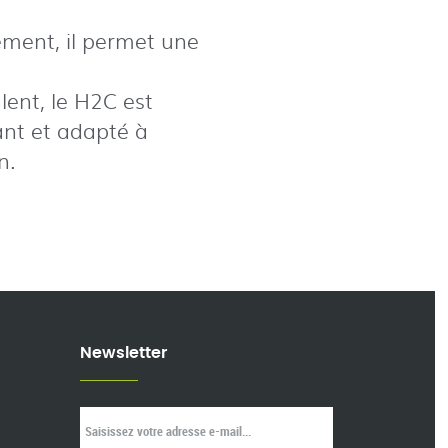
ement, il permet une
lent, le H2C est
ant et adapté à
n.
Newsletter